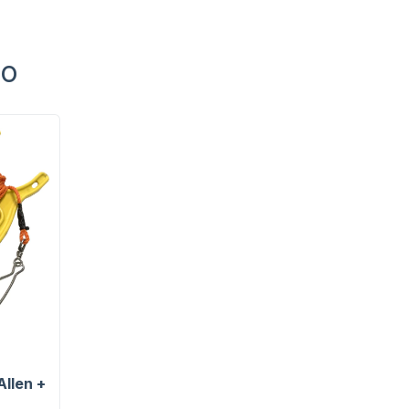
to
Allen +