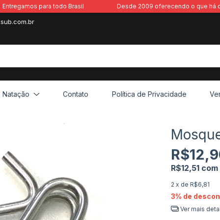
Entregamos para todo Brasil
Desde 2009 oferecendo o que há 
sub.com.br
Natação
Contato
Política de Privacidade
Ve
Mosque
R$12,9
R$12,51
com
2
x de
R$6,81
3% de descon
Ver mais deta