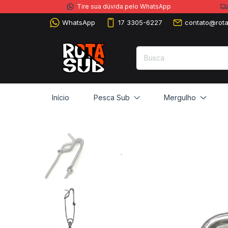
Tire sua dúvida pelo WhatsApp
WhatsApp
17 3305-6227
contato@rota
Início
Pesca Sub
Mergulho