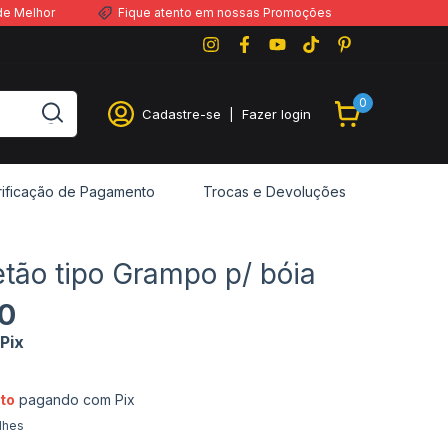
de Melhor
Fique atento em nossas Promoções
0
Cadastre-se
|
Fazer login
rificação de Pagamento
Trocas e Devoluções
tão tipo Grampo p/ bóia
0
Pix
to
pagando com Pix
lhes