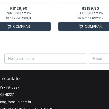
R$129,90
R$199,90
R$126,00
com
Pix
R$193,90
com
Pix
12
x de
R$13,11
12
x de
R$20,17
COMPRAR
COMPRAR
em contato
 99778-6227
305-6227
ato@rotasub.com.br