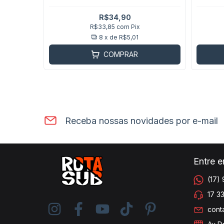
R$34,90
R$33,85
com
Pix
8
x de
R$5,01
COMPRAR
Receba nossas novidades por e-mail
Entre 
(17)
17 3
cont