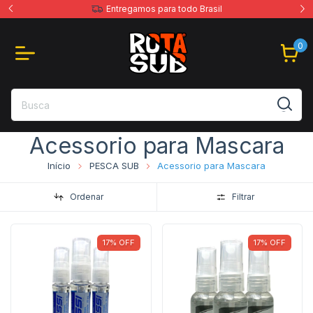
Entregamos para todo Brasil
0
Acessorio para Mascara
Início
PESCA SUB
Acessorio para Mascara
Ordenar
Filtrar
17
%
OFF
17
%
OFF