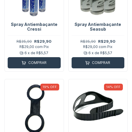
Spray Antiembaçante
Spray Antiembaçante
Cressi
Seasub
R$35,90
R$29,90
R$35,90
R$29,90
R$29,00
com
Pix
R$29,00
com
Pix
6
x de
R$5,57
6
x de
R$5,57
COMPRAR
COMPRAR
19
%
OFF
14
%
OFF