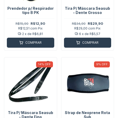
Prendedor p/ Respirador
Tira P/ Máscara Seasub
tipo 8 PK
- Dente Grosso
R$15,90
R$12,90
R$34,90
R$29,90
R$12,51
com
Pix
R$29,00
com
Pix
2
x de
R$6,81
6
x de
R$5,57
COMPRAR
COMPRAR
14
%
OFF
9
%
OFF
Tira P/ Máscara Seasub
Strap de Neoprene Rota
- Dente Fino
Sub