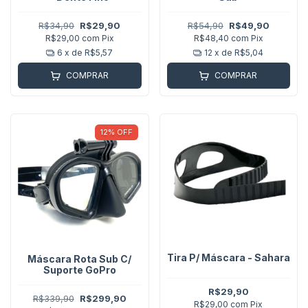
R$34,90
R$29,90
R$54,90
R$49,90
R$29,00
com
Pix
R$48,40
com
Pix
6
x de
R$5,57
12
x de
R$5,04
COMPRAR
COMPRAR
12
%
OFF
Tira P/ Máscara - Sahara
Máscara Rota Sub C/
Suporte GoPro
R$29,90
R$339,90
R$299,90
R$29,00
com
Pix