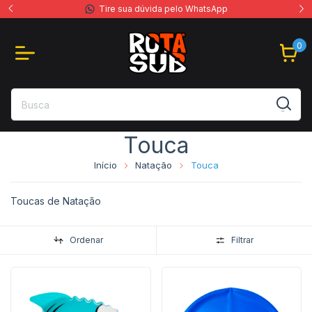
Tire sua dúvida pelo WhatsApp
0
Touca
Início
Natação
Touca
Toucas de Natação
Ordenar
Filtrar