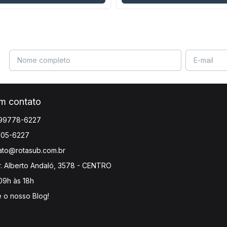
em contato
 99778-6227
305-6227
ato@rotasub.com.br
. Alberto Andaló, 3578 - CENTRO
09h às 18h
e o nosso Blog!