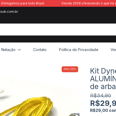
Entregamos para todo Brasil
Desde 2009 oferecendo o que há 
sub.com.br
Natação
Contato
Política de Privacidade
Ve
Kit Dy
14
%
OFF
ALUMÍNI
de arba
R$34,90
R$29,
R$29,00
co