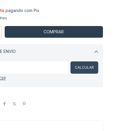
to
pagando com Pix
lhes
E ENVIO
Alterar CEP
CALCULAR
 CEP