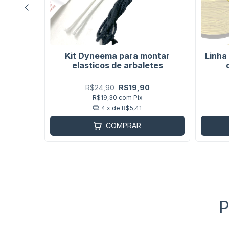
 PK para
Kit Dyneema para montar
Linha
tes
elasticos de arbaletes
R$24,90
R$19,90
R$19,30
com
Pix
4
x de
R$5,41
COMPRAR
P