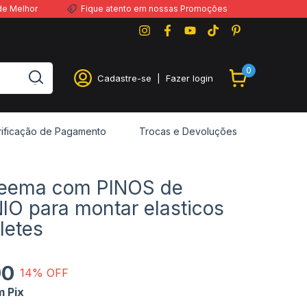
de Melhor
Fique atento em nossas Promoções
0
Cadastre-se
|
Fazer login
rificação de Pagamento
Trocas e Devoluções
neema com PINOS de
O para montar elasticos
letes
90
14
% OFF
m
Pix