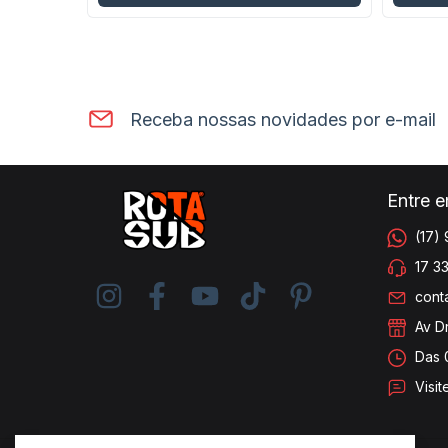
Receba nossas novidades por e-mail
Entre 
(17)
17 3
cont
Av Dr
Das 
Visit