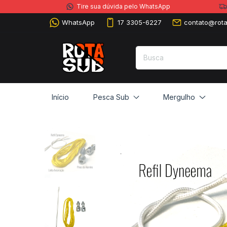
Tire sua dúvida pelo WhatsApp
WhatsApp
17 3305-6227
contato@rota
Início
Pesca Sub
Mergulho