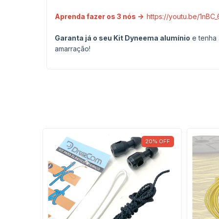
Aprenda fazer os 3 nós ->
https://youtu.be/1nB
Garanta já o seu Kit Dyneema alumínio
e tenha 
amarração!
SGOTADO
20
%
OFF