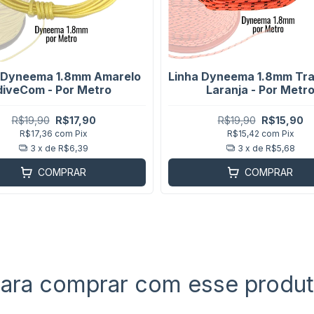
 Dyneema 1.8mm Amarelo
Linha Dyneema 1.8mm Tr
diveCom - Por Metro
Laranja - Por Metr
R$19,90
R$17,90
R$19,90
R$15,90
R$17,36
com
Pix
R$15,42
com
Pix
3
x de
R$6,39
3
x de
R$5,68
COMPRAR
COMPRAR
ara comprar com esse produ