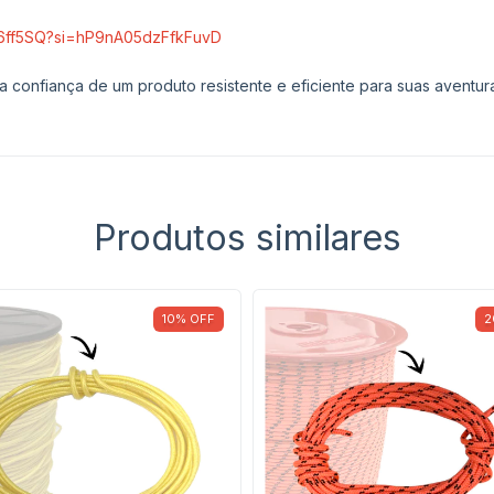
C_6ff5SQ?si=hP9nA05dzFfkFuvD
a confiança de um produto resistente e eficiente para suas avent
Produtos similares
10
%
OFF
2