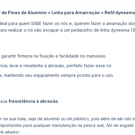
 de Pinos de Alumínio +
Linha para Amarração + Refil dyneem
ideal para quem SABE fazer os nós e, querem fazer a amarração do
 para realizar o nó não escapar e um pedacinho de linha dyneema 1.8
a garantir firmeza na fixação e facilidade no manuseio.
tência, leve e resistente à abrasão, perfeito fazer esse nó
ica, mantendo seu equipamento sempre pronto para o uso.
 sua
fresistência à abrasão.
na sua traia, seja de alumínio ou de plástico, pois além de ele não 
 importantes para qualquer manutenção na pesca sub, Nó de engate rá
nk abaixo: