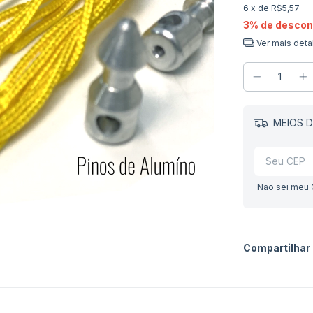
6
x de
R$5,57
3% de descon
Ver mais deta
MEIOS D
Não sei meu
Compartilhar