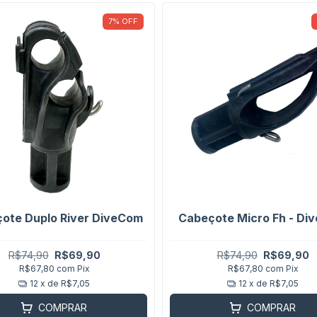
7
%
OFF
ote Duplo River DiveCom
Cabeçote Micro Fh - Di
R$74,90
R$69,90
R$74,90
R$69,90
R$67,80
com
Pix
R$67,80
com
Pix
12
x de
R$7,05
12
x de
R$7,05
COMPRAR
COMPRAR