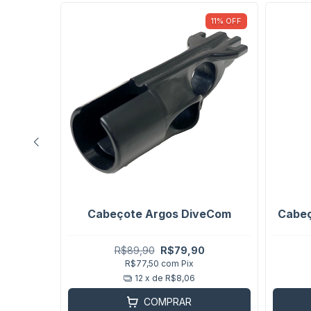
4
%
OFF
11
%
OFF
mm para
 - POR
Cabeçote Argos DiveCom
Cabeç
0
R$89,90
R$79,90
R$77,50
com
Pix
12
x de
R$8,06
COMPRAR