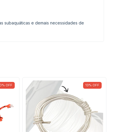
uras subaquáticas e demais necessidades de
0
%
OFF
13
%
OFF