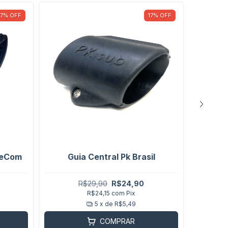
7
%
OFF
17
%
OFF
Arpão 
veCom
Guia Central Pk Brasil
mola 6
R$29,90
R$24,90
R$24,15
com
Pix
5
x de
R$5,49
COMPRAR