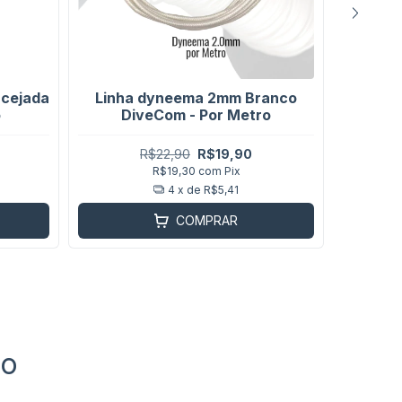
acejada
Linha dyneema 2mm Branco
Term
o
DiveCom - Por Metro
R$22,90
R$19,90
R$19,30
com
Pix
4
x de
R$5,41
COMPRAR
to