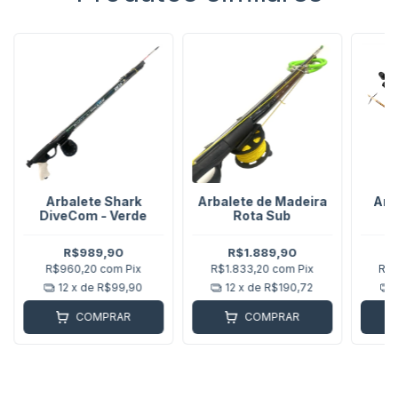
Arbalete Shark
Arbalete de Madeira
Arm
DiveCom - Verde
Rota Sub
C
R$989,90
R$1.889,90
R$960,20
com
Pix
R$1.833,20
com
Pix
R$2
12
x de
R$99,90
12
x de
R$190,72
COMPRAR
COMPRAR